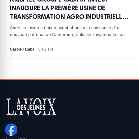
INAUGURE LA PREMIÈRE USINE DE
TRANSFORMATION AGRO INDUSTRIELLE
100 % CAMEROUNAISE, LA PASTA
Après la fusion création ayant abouti à la naissance d’un
nouveau patronat au Cameroun, Celestin Tawamba fait une
fois de plus parler de lui. Président fondateu...
Carole Tamba
·
il y a 2 ans