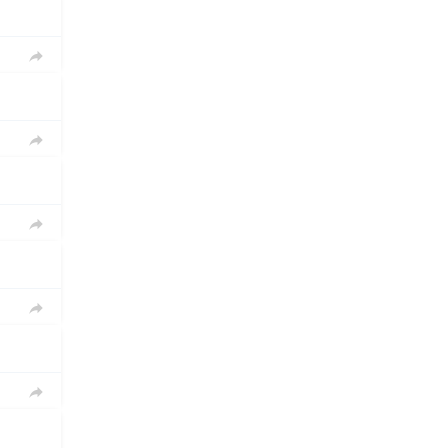




