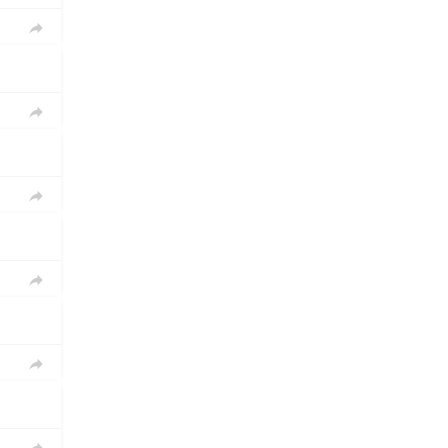




