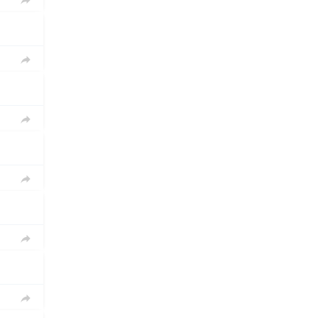





