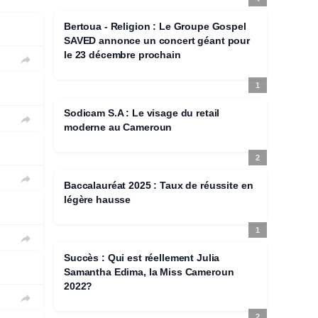
Bertoua - Religion : Le Groupe Gospel
SAVED annonce un concert géant pour
le 23 décembre prochain

1
Sodicam S.A : Le visage du retail

moderne au Cameroun
2

Baccalauréat 2025 : Taux de réussite en
légère hausse
1

Succès : Qui est réellement Julia
Samantha Edima, la Miss Cameroun
2022?

2