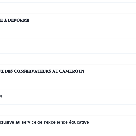
 𝐀 𝐃𝐄́𝐅𝐎𝐑𝐌𝐄́
𝐃𝐀𝐍𝐒 𝐋’𝐎𝐌𝐁𝐑𝐄 𝐃𝐄𝐒 𝐌𝐔𝐒𝐄́𝐄𝐒 : 𝐋𝐄 𝐂𝐎𝐌𝐁𝐀𝐓 𝐒𝐈𝐋𝐄𝐍𝐂𝐈𝐄𝐔𝐗 𝐃𝐄𝐒 𝐂𝐎𝐍𝐒𝐄𝐑𝐕𝐀𝐓𝐄𝐔𝐑𝐒 𝐀𝐔 𝐂𝐀𝐌𝐄𝐑𝐎𝐔𝐍
AR
usive au service de l’excellence éducative