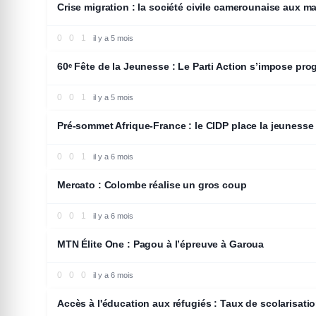
Crise migration : la société civile camerounaise aux m
0
0
1
il y a 5 mois
POLITIQUE
60ᵉ Fête de la Jeunesse : Le Parti Action s’impose pro
0
0
1
il y a 5 mois
ENTREPRENEURIAT
Pré-sommet Afrique-France : le CIDP place la jeunesse
0
0
1
il y a 6 mois
SPORTS
Mercato : Colombe réalise un gros coup
0
0
1
il y a 6 mois
SPORTS
MTN Élite One : Pagou à l’épreuve à Garoua
0
0
0
il y a 6 mois
EDUCATION
Accès à l'éducation aux réfugiés : Taux de scolarisati