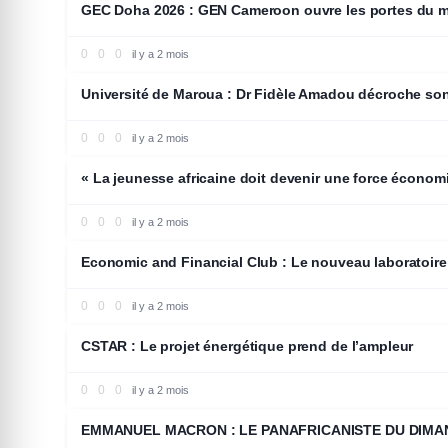
GEC Doha 2026 : GEN Cameroon ouvre les portes du 
0
0
0
il y a 2 mois
EDUCATION
Université de Maroua : Dr Fidèle Amadou décroche son d
0
0
0
il y a 2 mois
ECONOMIE
« La jeunesse africaine doit devenir une force écono
0
0
0
il y a 2 mois
ECONOMIE
Economic and Financial Club : Le nouveau laboratoire d
0
0
0
il y a 2 mois
ECONOMIE
CSTAR : Le projet énergétique prend de l’ampleur
0
0
0
il y a 2 mois
OPINION
EMMANUEL MACRON : LE PANAFRICANISTE DU DIMA