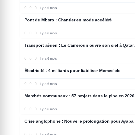
0
0
0
il y a 6 mois
ECONOMIE
Pont de Mboro : Chantier en mode accéléré
0
0
0
il y a 6 mois
ECONOMIE
Transport aérien : Le Cameroun ouvre son ciel à Qatar
0
0
0
il y a 6 mois
ECONOMIE
Électricité : 4 milliards pour fiabiliser Memve’ele
0
0
0
il y a 6 mois
ECONOMIE
Marchés communaux : 57 projets dans le pipe en 2026
0
0
0
il y a 6 mois
POLITIQUE
Crise anglophone : Nouvelle prolongation pour Ayaba
0
0
0
il y a 6 mois
ECONOMIE