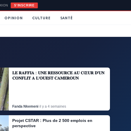


Publier
XION
S'INSCRIRE
OPINION
CULTURE
SANTÉ
close
Échap
𝐋𝐄 𝐑𝐀𝐅𝐅𝐈𝐀 : 𝐔𝐍𝐄 𝐑𝐄𝐒𝐒𝐎𝐔𝐑𝐂𝐄 𝐀𝐔 𝐂Œ𝐔𝐑 𝐃'𝐔𝐍
𝐂𝐎𝐍𝐅𝐋𝐈𝐓 𝐀 𝐋'𝐎𝐔𝐄𝐒𝐓 𝐂𝐀𝐌𝐄𝐑𝐎𝐔𝐍
Fanda Nkemeni
·
il y a 4 semaines
Projet CSTAR : Plus de 2 500 emplois en
perspective