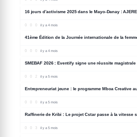
16 jours d’activisme 2025 dans le Mayo-Danay : AJERED 
0
0
0
il y a 4 mois
SANTÉ
41ème Édition de la Journée internationale de la f
0
0
0
il y a 4 mois
EDUCATION
SMEBAF 2026 : Eventify signe une réussite magistrale
0
0
2
il y a 5 mois
ENTREPRENEURIAT
Entrepreneuriat jeune : le programme Mboa Creative a
0
0
0
il y a 5 mois
SOCIETE
Raffinerie de Kribi : Le projet Cstar passe à la vitesse 
0
0
3
il y a 5 mois
OPINION