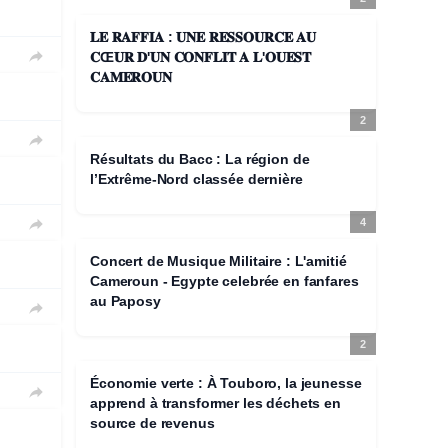
𝐋𝐄 𝐑𝐀𝐅𝐅𝐈𝐀 : 𝐔𝐍𝐄 𝐑𝐄𝐒𝐒𝐎𝐔𝐑𝐂𝐄 𝐀𝐔

𝐂Œ𝐔𝐑 𝐃'𝐔𝐍 𝐂𝐎𝐍𝐅𝐋𝐈𝐓 𝐀 𝐋'𝐎𝐔𝐄𝐒𝐓
𝐂𝐀𝐌𝐄𝐑𝐎𝐔𝐍
2

Résultats du Bacc : La région de
l’Extrême-Nord classée dernière

4
Concert de Musique Militaire : L'amitié
Cameroun - Egypte celebrée en fanfares
au Paposy

2
Économie verte : À Touboro, la jeunesse

apprend à transformer les déchets en
source de revenus