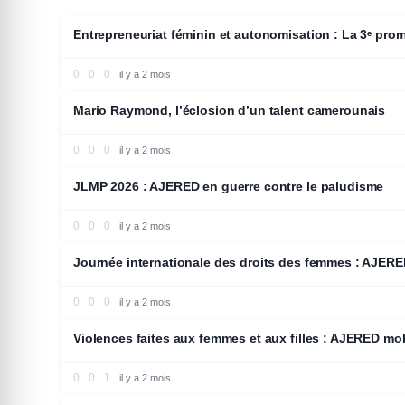
Entrepreneuriat féminin et autonomisation : La 3ᵉ p
0
0
0
il y a 2 mois
CULTURE
Mario Raymond, l’éclosion d’un talent camerounais
0
0
0
il y a 2 mois
SANTÉ
JLMP 2026 : AJERED en guerre contre le paludisme
0
0
0
il y a 2 mois
SANTÉ
Journée internationale des droits des femmes : AJERED 
0
0
0
il y a 2 mois
SOCIETE
Violences faites aux femmes et aux filles : AJERED m
0
0
1
il y a 2 mois
ECONOMIE