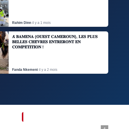
Rahim Dinn
·
il y a 1 mois
𝐀̀ 𝐁𝐀𝐌𝐄𝐍𝐀 (𝐎𝐔𝐄𝐒𝐓 𝐂𝐀𝐌𝐄𝐑𝐎𝐔𝐍), 𝐋𝐄𝐒 𝐏𝐋𝐔𝐒
𝐁𝐄𝐋𝐋𝐄𝐒 𝐂𝐇𝐄̀𝐕𝐑𝐄𝐒 𝐄𝐍𝐓𝐑𝐄𝐑𝐎𝐍𝐓 𝐄𝐍
𝐂𝐎𝐌𝐏𝐄́𝐓𝐈𝐓𝐈𝐎𝐍 !
Fanda Nkemeni
·
il y a 2 mois
MEILLEURS POSTES
4