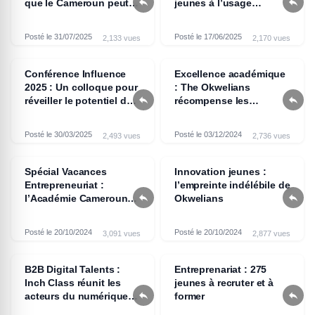


que le Cameroun peut
jeunes à l’usage
compter sur ses propres
professionnel de
ingénieurs »
l’intelligence artificielle
Posté le 31/07/2025
Posté le 17/06/2025
2,133 vues
2,170 vues
Conférence Influence
Excellence académique
2025 : Un colloque pour
: The Okwelians


réveiller le potentiel des
récompense les
jeunes Africains
meilleurs étudiants
camerounais à
Posté le 30/03/2025
Posté le 03/12/2024
2,493 vues
2,736 vues
l’occasion de la 4e
édition du programme
O'100
Spécial Vacances
Innovation jeunes :
Entrepreneuriat :
l’empreinte indélébile de


l’Académie Cameroun
Okwelians
Excellence Plus initie
les jeunes à
Posté le 20/10/2024
Posté le 20/10/2024
3,091 vues
2,877 vues
l’entrepreneuriat
B2B Digital Talents :
Entreprenariat : 275
Inch Class réunit les
jeunes à recruter et à


acteurs du numérique à
former
Douala