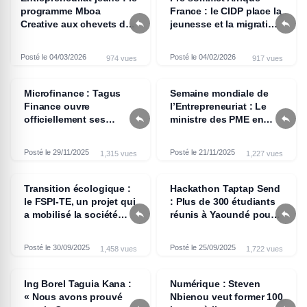
programme Mboa
France : le CIDP place la


Creative aux chevets de
jeunesse et la migration
la jeunesse
au centre des échanges
camerounaise
Posté le 04/03/2026
Posté le 04/02/2026
974 vues
917 vues
Microfinance : Tagus
Semaine mondiale de
Finance ouvre
l’Entrepreneuriat : Le


officiellement ses
ministre des PME en
portes à Yaoundé
visite au Groupe
scolaire bilingue et
Posté le 29/11/2025
Posté le 21/11/2025
1,315 vues
1,227 vues
entrepreneurial Les
Petits Génies
Transition écologique :
Hackathon Taptap Send
le FSPI-TE, un projet qui
: Plus de 300 étudiants


a mobilisé la société
réunis à Yaoundé pour
civile camerounaise
booster leur
employabilité
Posté le 30/09/2025
Posté le 25/09/2025
1,458 vues
1,722 vues
Ing Borel Taguia Kana :
Numérique : Steven
« Nous avons prouvé
Nbienou veut former 100