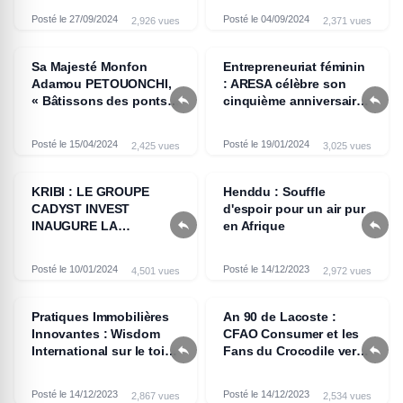
Posté le 27/09/2024
Posté le 04/09/2024
2,926 vues
2,371 vues
Sa Majesté Monfon
Entrepreneuriat féminin
Adamou PETOUONCHI,
: ARESA célèbre son


« Bâtissons des ponts
cinquième anniversaire
en lieu et place des
d'existence.
murs »
Posté le 15/04/2024
Posté le 19/01/2024
2,425 vues
3,025 vues
KRIBI : LE GROUPE
Henddu : Souffle
CADYST INVEST
d'espoir pour un air pur


INAUGURE LA
en Afrique
PREMIÈRE USINE DE
TRANSFORMATION
Posté le 10/01/2024
Posté le 14/12/2023
4,501 vues
2,972 vues
AGRO INDUSTRIELLE
100 % CAMEROUNAISE,
LA PASTA
Pratiques Immobilières
An 90 de Lacoste :
Innovantes : Wisdom
CFAO Consumer et les


International sur le toit
Fans du Crocodile vert
de l’Afrique
en Fête à Yaoundé
Posté le 14/12/2023
Posté le 14/12/2023
2,867 vues
2,534 vues