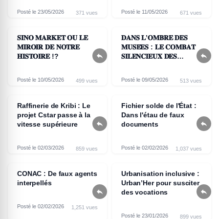
à Mokolo
Posté le 23/05/2026
Posté le 11/05/2026
371 vues
671 vues
𝐒𝐈𝐍𝐎 𝐌𝐀𝐑𝐊𝐄𝐓 𝐎𝐔 𝐋𝐄
𝐃𝐀𝐍𝐒 𝐋’𝐎𝐌𝐁𝐑𝐄 𝐃𝐄𝐒
𝐌𝐈𝐑𝐎𝐈𝐑 𝐃𝐄 𝐍𝐎𝐓𝐑𝐄
𝐌𝐔𝐒𝐄́𝐄𝐒 : 𝐋𝐄 𝐂𝐎𝐌𝐁𝐀𝐓


𝐇𝐈𝐒𝐓𝐎𝐈𝐑𝐄 !?
𝐒𝐈𝐋𝐄𝐍𝐂𝐈𝐄𝐔𝐗 𝐃𝐄𝐒
𝐂𝐎𝐍𝐒𝐄𝐑𝐕𝐀𝐓𝐄𝐔𝐑𝐒 𝐀𝐔
𝐂𝐀𝐌𝐄𝐑𝐎𝐔𝐍
Posté le 10/05/2026
Posté le 09/05/2026
499 vues
513 vues
Raffinerie de Kribi : Le
Fichier solde de l'État :
projet Cstar passe à la
Dans l'étau de faux


vitesse supérieure
documents
Posté le 02/03/2026
Posté le 02/02/2026
859 vues
1,037 vues
CONAC : De faux agents
Urbanisation inclusive :
interpellés
Urban’Her pour susciter


des vocations
Posté le 02/02/2026
1,251 vues
Posté le 23/01/2026
899 vues