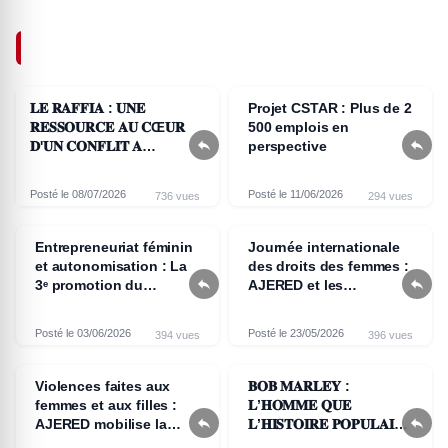
ARTICLES SIMILAIRES
𝐋𝐄 𝐑𝐀𝐅𝐅𝐈𝐀 : 𝐔𝐍𝐄
Projet CSTAR : Plus de 2
𝐑𝐄𝐒𝐒𝐎𝐔𝐑𝐂𝐄 𝐀𝐔 𝐂Œ𝐔𝐑
500 emplois en


𝐃'𝐔𝐍 𝐂𝐎𝐍𝐅𝐋𝐈𝐓 𝐀
perspective
𝐋'𝐎𝐔𝐄𝐒𝐓 𝐂𝐀𝐌𝐄𝐑𝐎𝐔𝐍
Posté le 08/07/2026
Posté le 11/06/2026
736 vues
294 vues
Entrepreneuriat féminin
Journée internationale
et autonomisation : La
des droits des femmes :


3ᵉ promotion du
AJERED et les
programme RLAW
organisations de la
honorée à Yaoundé
société civile mobilisées
Posté le 03/06/2026
Posté le 23/05/2026
394 vues
396 vues
contre le paludisme à
Mokolo
Violences faites aux
𝐁𝐎𝐁 𝐌𝐀𝐑𝐋𝐄𝐘 :
femmes et aux filles :
𝐋’𝐇𝐎𝐌𝐌𝐄 𝐐𝐔𝐄


AJERED mobilise la
𝐋’𝐇𝐈𝐒𝐓𝐎𝐈𝐑𝐄 𝐏𝐎𝐏𝐔𝐋𝐀𝐈𝐑𝐄
communauté éducative
𝐀 𝐃𝐄́𝐅𝐎𝐑𝐌𝐄́