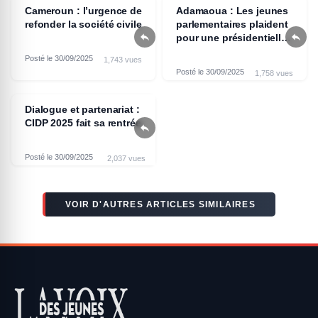
Cameroun : l’urgence de
Adamaoua : Les jeunes
refonder la société civile
parlementaires plaident


pour une présidentielle
apaisée
Posté le 30/09/2025
1,743 vues
Posté le 30/09/2025
1,758 vues
Dialogue et partenariat :
CIDP 2025 fait sa rentrée

Posté le 30/09/2025
2,037 vues
VOIR D'AUTRES ARTICLES SIMILAIRES