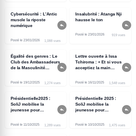
Cybersécurité : L’Antic
Insalubrité : Atanga Nji
muscle la riposte
hausse le ton


numérique
Posté le 23/01/2026
919 vues
Posté le 23/01/2026
1,088 vues
Égalité des genres : Le
Lettre ouverte à Issa
Club des Ambassadeurs
Tchiroma : « Et si vous


de la Masculinité
acceptiez la main
Positive lance
tendue de l’histoire ? »,
officiellement ses
Sara TIMB
Posté le 19/12/2025
Posté le 16/11/2025
1,274 vues
1,548 vues
activités
Présidentielle2025 :
Présidentielle 2025 :
SoliJ mobilise la
SoliJ mobilise la


jeunesse pour
jeunesse pour
transformer
transformer
durablement le prochain
durablement le prochain
Posté le 11/10/2025
Posté le 10/10/2025
1,289 vues
1,475 vues
septennat
septennat