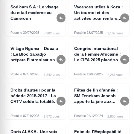
Sodicam S.A : Le visage
Vacances utiles à Koza :
du retail moderne au
Un tournoi et des


Cameroun
activités pour renforcer
la paix et la cohésion
sociale
Posté le 30/07/2025
Posté le 18/07/2025
3,982 vues
2,107 vues
Village Ngoma – Douala
Congrès International
: Le Bloc Sabadjo
de la Femme Africaine :


prépare l’intronisation
Le CIFA 2025 placé sous
de son Chef
le parrainage de Kely
Motue Simeu
Posté le 07/07/2025
Posté le 11/06/2025
1,842 vues
2,281 vues
Droits d'auteur pour la
Fêtes de fin d’année :
période 2015-2017 : La
SM Tenekam Joseph


CRTV solde la totalité
apporte la joie aux
de ses arriérés
populations du village
Bakassa
Posté le 07/04/2025
Posté le 24/12/2024
1,872 vues
2,856 vues
Doris ALAKA : Une voix
Foire de l’Employabilité