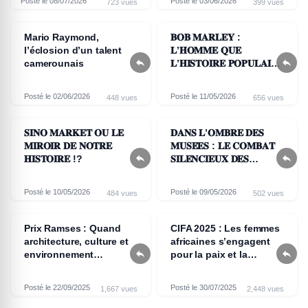
Posté le 08/07/2026
Posté le 03/06/2026
723 vues
399 vues
Mario Raymond,
𝐁𝐎𝐁 𝐌𝐀𝐑𝐋𝐄𝐘 :
l’éclosion d’un talent
𝐋’𝐇𝐎𝐌𝐌𝐄 𝐐𝐔𝐄


camerounais
𝐋’𝐇𝐈𝐒𝐓𝐎𝐈𝐑𝐄 𝐏𝐎𝐏𝐔𝐋𝐀𝐈𝐑𝐄
𝐀 𝐃𝐄́𝐅𝐎𝐑𝐌𝐄́
Posté le 02/06/2026
Posté le 11/05/2026
448 vues
656 vues
𝐒𝐈𝐍𝐎 𝐌𝐀𝐑𝐊𝐄𝐓 𝐎𝐔 𝐋𝐄
𝐃𝐀𝐍𝐒 𝐋’𝐎𝐌𝐁𝐑𝐄 𝐃𝐄𝐒
𝐌𝐈𝐑𝐎𝐈𝐑 𝐃𝐄 𝐍𝐎𝐓𝐑𝐄
𝐌𝐔𝐒𝐄́𝐄𝐒 : 𝐋𝐄 𝐂𝐎𝐌𝐁𝐀𝐓


𝐇𝐈𝐒𝐓𝐎𝐈𝐑𝐄 !?
𝐒𝐈𝐋𝐄𝐍𝐂𝐈𝐄𝐔𝐗 𝐃𝐄𝐒
𝐂𝐎𝐍𝐒𝐄𝐑𝐕𝐀𝐓𝐄𝐔𝐑𝐒 𝐀𝐔
𝐂𝐀𝐌𝐄𝐑𝐎𝐔𝐍
Posté le 10/05/2026
Posté le 09/05/2026
484 vues
502 vues
Prix Ramses : Quand
CIFA 2025 : Les femmes
architecture, culture et
africaines s’engagent


environnement
pour la paix et la
s’unissent pour créer
citoyenneté
des expériences
Posté le 22/09/2025
Posté le 30/07/2025
1,667 vues
2,448 vues
uniques