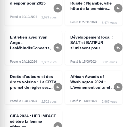
d’espoir pour 2025
Rurale : Ngambe, ville


hôte de la première
édition
Posté le 19/12/2024
2,629 vues
Posté le 27/11/2024
3,474 vues
Entretien avec Yvan
Développement local :
Ango :
SALT et BATIFUR


LesMbindisConcerts,
s'unissent pour
une décennie de
l'éducation et la santé
passion et
Posté le 24/11/2024
Posté le 15/09/2024
2,332 vues
3,125 vues
d'innovations musicales
Droits d'auteurs et des
African Awards of
droits voisins : La CRTV
Washington 2024 :


promet de régler ses
L'événement culturel de
dettes envers les
l'année aux États-Unis
artistes
Posté le 12/09/2024
Posté le 11/09/2024
2,502 vues
2,967 vues
CIFA 2024 : HER IMPACT
célèbre la femme

africaine