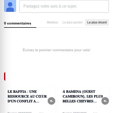
Meilleur
Le plus ancien
Le plus récent
0 commentaires
Écrivez le premier commentaire pour cela!
ARTICLES SIMILAIRES
𝐋𝐄 𝐑𝐀𝐅𝐅𝐈𝐀 : 𝐔𝐍𝐄
𝐀̀ 𝐁𝐀𝐌𝐄𝐍𝐀 (𝐎𝐔𝐄𝐒𝐓
𝐑𝐄𝐒𝐒𝐎𝐔𝐑𝐂𝐄 𝐀𝐔 𝐂Œ𝐔𝐑
𝐂𝐀𝐌𝐄𝐑𝐎𝐔𝐍), 𝐋𝐄𝐒 𝐏𝐋𝐔𝐒


𝐃'𝐔𝐍 𝐂𝐎𝐍𝐅𝐋𝐈𝐓 𝐀
𝐁𝐄𝐋𝐋𝐄𝐒 𝐂𝐇𝐄̀𝐕𝐑𝐄𝐒
𝐋'𝐎𝐔𝐄𝐒𝐓 𝐂𝐀𝐌𝐄𝐑𝐎𝐔𝐍
𝐄𝐍𝐓𝐑𝐄𝐑𝐎𝐍𝐓 𝐄𝐍
𝐂𝐎𝐌𝐏𝐄́𝐓𝐈𝐓𝐈𝐎𝐍 !