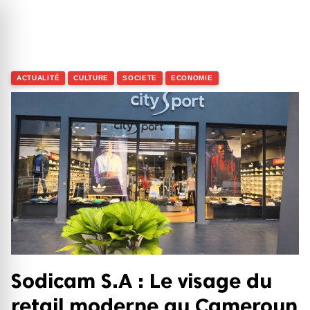
search
close
ACTUALITÉ
CULTURE
SOCIETE
ECONOMIE
Entrée
Échap
Sodicam S.A : Le visage du
retail moderne au Cameroun