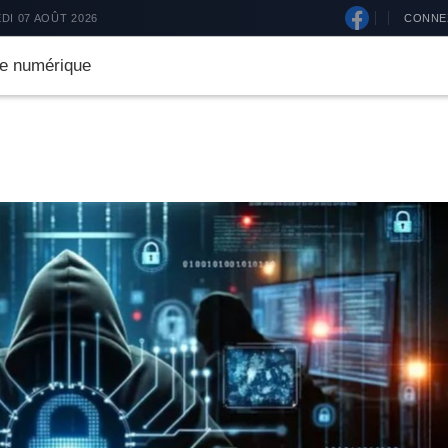
TE
POLITIQUE
SPORTS
ECONOMIE
EDUCATION
CONNE
DI 07 AOÛT 2026
ste numérique
e