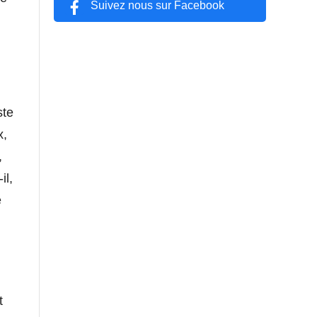
Suivez nous sur Facebook
ste
x,
,
il,
e
t