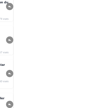
on du

74 vues

57 vues
star

50 vues
Her
