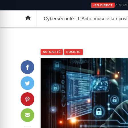
ACCUEIL
ACTUALITÉ
SOCIE
VENDRE
EN DIRECT

Cybersécurité : L’Antic muscle la ripo
search
ACTUALITÉ
SOCIETE
Entré