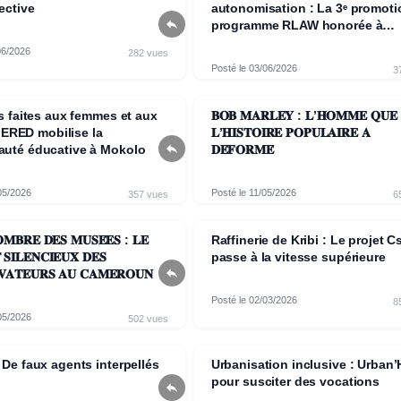
ective
autonomisation : La 3ᵉ promoti

programme RLAW honorée à
Yaoundé
06/2026
282 vues
Posté le 03/06/2026
3
s faites aux femmes et aux
𝐁𝐎𝐁 𝐌𝐀𝐑𝐋𝐄𝐘 : 𝐋’𝐇𝐎𝐌𝐌𝐄 𝐐𝐔𝐄
AJERED mobilise la
𝐋’𝐇𝐈𝐒𝐓𝐎𝐈𝐑𝐄 𝐏𝐎𝐏𝐔𝐋𝐀𝐈𝐑𝐄 𝐀

uté éducative à Mokolo
𝐃𝐄́𝐅𝐎𝐑𝐌𝐄́
05/2026
Posté le 11/05/2026
357 vues
6
𝐌𝐁𝐑𝐄 𝐃𝐄𝐒 𝐌𝐔𝐒𝐄́𝐄𝐒 : 𝐋𝐄
Raffinerie de Kribi : Le projet C
𝐒𝐈𝐋𝐄𝐍𝐂𝐈𝐄𝐔𝐗 𝐃𝐄𝐒
passe à la vitesse supérieure

𝐂𝐎𝐍𝐒𝐄𝐑𝐕𝐀𝐓𝐄𝐔𝐑𝐒 𝐀𝐔 𝐂𝐀𝐌𝐄𝐑𝐎𝐔𝐍
Posté le 02/03/2026
8
05/2026
502 vues
De faux agents interpellés
Urbanisation inclusive : Urban’
pour susciter des vocations
