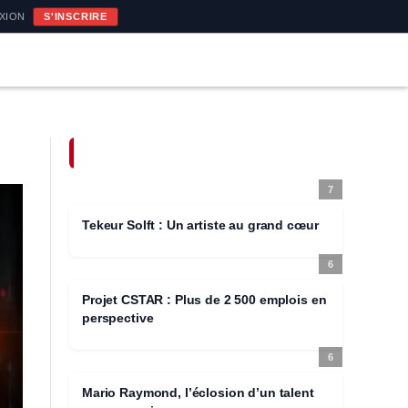
OPINION
CULTURE
SANTÉ
XION
S'INSCRIRE
MEILLEURS POSTES
close
7
Échap
Tekeur Solft : Un artiste au grand cœur
6
Projet CSTAR : Plus de 2 500 emplois en
perspective
6
Mario Raymond, l’éclosion d’un talent