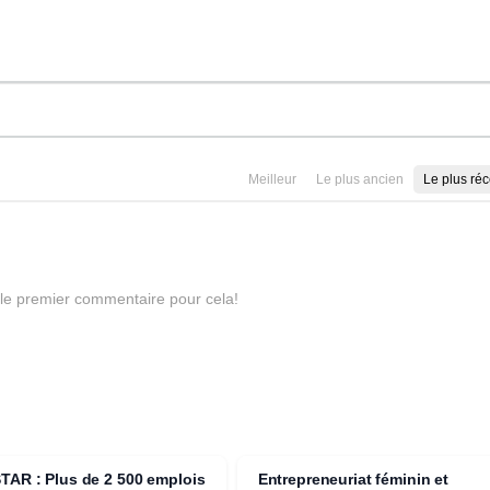
Meilleur
Le plus ancien
Le plus réc
 le premier commentaire pour cela!
STAR : Plus de 2 500 emplois
Entrepreneuriat féminin et