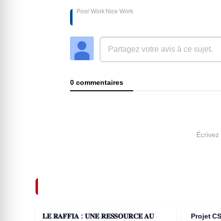
Poor Work
Nice Work
AJOUTER UN COMMENTAIRE
0 commentaires
Écrivez
ARTICLES SIMILAIRES
𝐋𝐄 𝐑𝐀𝐅𝐅𝐈𝐀 : 𝐔𝐍𝐄 𝐑𝐄𝐒𝐒𝐎𝐔𝐑𝐂𝐄 𝐀𝐔
Projet C