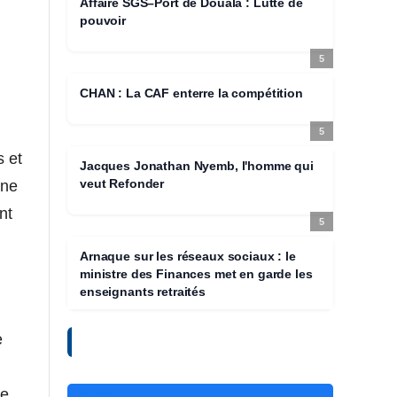
Affaire SGS–Port de Douala : Lutte de
pouvoir
5
CHAN : La CAF enterre la compétition
5
s et
Jacques Jonathan Nyemb, l'homme qui
veut Refonder
une
nt
5
Arnaque sur les réseaux sociaux : le
ministre des Finances met en garde les
enseignants retraités
e
SUIVEZ-NOUS
de