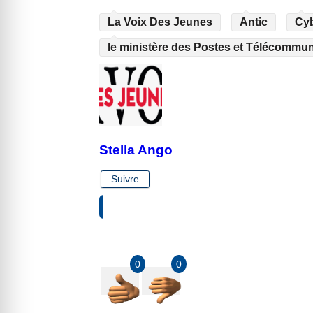
La Voix Des Jeunes
Antic
Cyb
le ministère des Postes et Télécommun
Stella Ango
Suivre
VOTRE RÉACTION À PROPOS DE CET 
0
0