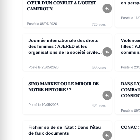
𝐂Œ𝐔𝐑 𝐃'𝐔𝐍 𝐂𝐎𝐍𝐅𝐋𝐈𝐓 𝐀 𝐋'𝐎𝐔𝐄𝐒𝐓
en persp

𝐂𝐀𝐌𝐄𝐑𝐎𝐔𝐍
Posté le 11/
Posté le 08/07/2026
725 vues
Journée internationale des droits
Violence
des femmes : AJERED et les
filles : 

organisations de la société civile
communa
mobilisées contre le paludisme à
Mokolo
Posté le 23/05/2026
Posté le 23/
385 vues
𝐒𝐈𝐍𝐎 𝐌𝐀𝐑𝐊𝐄𝐓 𝐎𝐔 𝐋𝐄 𝐌𝐈𝐑𝐎𝐈𝐑 𝐃𝐄
𝐃𝐀𝐍𝐒 𝐋’
𝐍𝐎𝐓𝐑𝐄 𝐇𝐈𝐒𝐓𝐎𝐈𝐑𝐄 !?
𝐂𝐎𝐌𝐁𝐀𝐓 

Posté le 10/05/2026
484 vues
Posté le 09/
Fichier solde de l'État : Dans l'étau
CONAC : 
de faux documents
