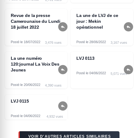
Revue de la presse
La une de LVJ de ce
Camerounaise du Lundi
jour : Mekin


18 juillet 2022
opérationnel
Posté le 18/07/2022
Posté le 28/06/2022
3,476 vues
3,167 vues
La une numéro
LVJ 0113
120:journal La Voix Des


Jeunes
Posté le 04/06/2022
5,071 vues
Posté le 20/06/2022
4,390 vues
LVJ 0115

Posté le 04/06/2022
4,932 vues
VOIR D'AUTRES ARTICLES SIMILAIRES