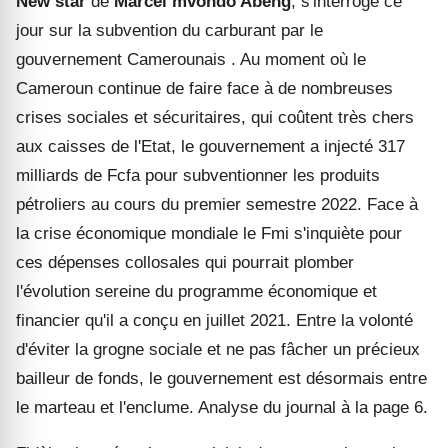
New star
de
Marcel mvondo Abeng
, s'interroge ce
jour sur la subvention du carburant par le
gouvernement Camerounais . Au moment où le
Cameroun continue de faire face à de nombreuses
crise
s
sociale
s
et sécuritaire
s
, qui coûtent très chers
aux caisses de l'
E
tat, le gouvernement a injecté 317
milliards de Fcfa pour subventionner les produits
pétroliers au cours du premier semestre 2022. Face à
la crise économique mondiale le Fmi s'inquiète pour
ces dépenses collosales qui pourrait plomber
l'évolution sereine du programme économique et
financier qu'il a conçu en juillet 2021. Entre la volonté
d'éviter la grogne sociale et ne pas fâcher un précieux
bailleur de fonds, le gouvernement est désormais entre
le ma
r
teau et l'enclume. Analyse du journal à la page 6.