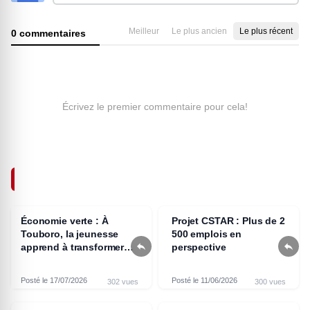
Meilleur
Le plus ancien
Le plus récent
0 commentaires
Écrivez le premier commentaire pour cela!
ARTICLES SIMILAIRES
Économie verte : À
Projet CSTAR : Plus de 2
Touboro, la jeunesse
500 emplois en


apprend à transformer
perspective
les déchets en source de
revenus
Posté le 17/07/2026
Posté le 11/06/2026
302 vues
300 vues