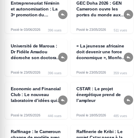
Entrepreneuriat féminin
GEC Doha 2026 : GEN
et autonomisation : La
Cameroon ouvre les


3ᵉ promotion du
portes du monde aux
programme RLAW
entrepreneurs
honorée à Yaoundé
camerounais
Posté le 03/06/2026
Posté le 23/05/2026
396 vues
511 vues
Université de Maroua :
« La jeunesse africaine
Dr Fidèle Amadou
doit devenir une force


décroche son doctorat
économique », Monfon
avec les félicitations du
Adamou Jamel
jury
Petouonchi, président
Posté le 23/05/2026
Posté le 23/05/2026
396 vues
359 vues
de l’Economic and
Financial Club
Economic and Financial
CSTAR : Le projet
Club : Le nouveau
énergétique prend de


laboratoire d’idées qui
l’ampleur
veut influencer l’Afrique
centrale
Posté le 23/05/2026
Posté le 18/05/2026
446 vues
485 vues
Raffinage : le Cameroun
Raffinerie de Kribi : Le
change de modèle avec
projet Cstar passe à la