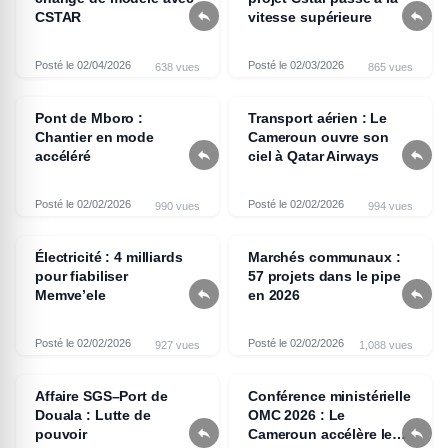


CSTAR
vitesse supérieure
Posté le 02/04/2026
Posté le 02/03/2026
638 vues
865 vues
Pont de Mboro :
Transport aérien : Le
Chantier en mode
Cameroun ouvre son


accéléré
ciel à Qatar Airways
Posté le 02/02/2026
Posté le 02/02/2026
990 vues
994 vues
Électricité : 4 milliards
Marchés communaux :
pour fiabiliser
57 projets dans le pipe


Memve’ele
en 2026
Posté le 02/02/2026
Posté le 02/02/2026
927 vues
1,088 vues
Affaire SGS–Port de
Conférence ministérielle
Douala : Lutte de
OMC 2026 : Le


pouvoir
Cameroun accélère les