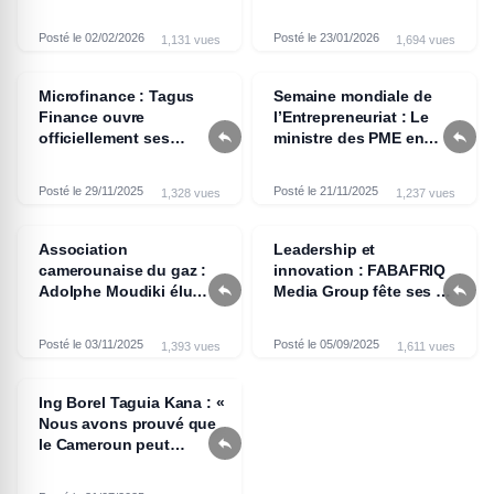
préparatifs
Posté le 02/02/2026
Posté le 23/01/2026
1,131 vues
1,694 vues
Microfinance : Tagus
Semaine mondiale de
Finance ouvre
l’Entrepreneuriat : Le


officiellement ses
ministre des PME en
portes à Yaoundé
visite au Groupe
scolaire bilingue et
Posté le 29/11/2025
Posté le 21/11/2025
1,328 vues
1,237 vues
entrepreneurial Les
Petits Génies
Association
Leadership et
camerounaise du gaz :
innovation : FABAFRIQ


Adolphe Moudiki élu
Media Group fête ses 10
président
ans à Londres
Posté le 03/11/2025
Posté le 05/09/2025
1,393 vues
1,611 vues
Ing Borel Taguia Kana : «
Nous avons prouvé que

le Cameroun peut
compter sur ses propres
ingénieurs »