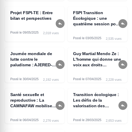
Projet FSPI-TE : Entre
FSPI Transition
bilan et perspectives
Écologique : une


quatrième session pour
évaluer les avancées et
Posté le 09/05/2025
2,018 vues
préparer la suite
Posté le 03/05/2025
2,535 vues
Journée mondiale de
Guy Martial Mendo Ze :
lutte contre le
L'homme qui donne une


paludisme : AJERED-MT
voix aux droits
célèbre la 18ème édition
reproductifs au
dans le dans le District
Cameroun
Posté le 30/04/2025
Posté le 07/04/2025
2,192 vues
2,228 vues
de santé de Mokolo
Santé sexuelle et
Transition écologique :
reproductive : La
Les défis de la


CAMNAFAW mobilise
valorisation des
les parlementaires
déchets au Cameroun
autour de l'article 14 du
Posté le 06/04/2025
Posté le 28/03/2025
2,276 vues
2,653 vues
Protocole de Maputo