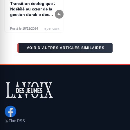
Transition écologique :
Ndélélé au cœur de la

gestion durable des
forêts
Posté le 18/12/2024
3,211 vues
VOIR D'AUTRES ARTICLES SIMILAIRES
Flux RSS