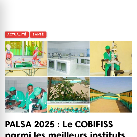
search
close
ACTUALITÉ
SANTÉ
Entrée
Échap
PALSA 2025 : Le COBIFISS
parmi les meilleurs instituts