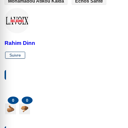
Mohamadou Atikou Kalda
Échos Santé
Rahim Dinn
Suivre
VOTRE RÉACTION À PROPOS DE CET ARTICLE
0
0