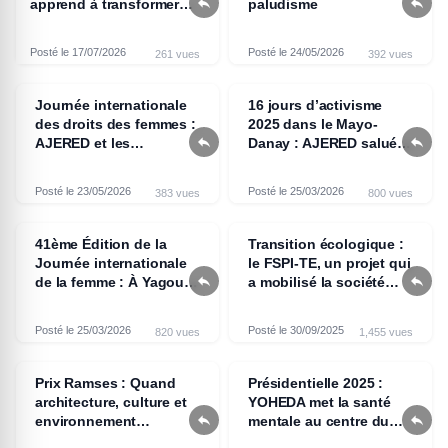


apprend à transformer
paludisme
les déchets en source de
revenus
Posté le 17/07/2026
Posté le 24/05/2026
261 vues
392 vues
Journée internationale
16 jours d’activisme
des droits des femmes :
2025 dans le Mayo-


AJERED et les
Danay : AJERED saluée
organisations de la
par les autorités après
société civile mobilisées
une mobilisation
Posté le 23/05/2026
Posté le 25/03/2026
383 vues
800 vues
contre le paludisme à
d’envergure contre les
Mokolo
VBG
41ème Édition de la
Transition écologique :
Journée internationale
le FSPI-TE, un projet qui


de la femme : À Yagoua,
a mobilisé la société
AJERED et ses
civile camerounaise
partenaires
Posté le 25/03/2026
Posté le 30/09/2025
820 vues
1,455 vues
sensibilisent sur les
violences basées sur le
genre
Prix Ramses : Quand
Présidentielle 2025 :
architecture, culture et
YOHEDA met la santé


environnement
mentale au centre du
s’unissent pour créer
débat électoral