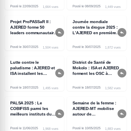
des expériences
Posté le 22/09/2025
Posté le 08/09/2025
1,664 vues
1,449 vues
uniques
Projet ProPASSaR II :
Journée mondiale
AJERED forme 50
contre la drogue 2025 :


leaders communautaires
L’AJERED en première
à Yagoua
ligne dans l’Extrême-
Nord
Posté le 30/07/2025
Posté le 30/07/2025
1,504 vues
1,872 vues
Lutte contre le
District de Santé de
paludisme : AJERED et
Mokolo : ISA et AJERED


ISA installent les
forment les OSC à
premiers CLSC dans le
l’usage des outils SBC
District de Santé de
pour lutter contre le
Posté le 18/07/2025
Posté le 18/07/2025
1,495 vues
1,582 vues
Mokolo
paludisme
PALSA 2025 : Le
Semaine de la femme :
COBIFISS parmi les
AJERED-MT mobilise


meilleurs instituts du
autour de
Cameroun
l’autonomisation de la
femme et de la lutte
Posté le 11/06/2025
Posté le 10/05/2025
1,968 vues
1,883 vues
contre le paludisme