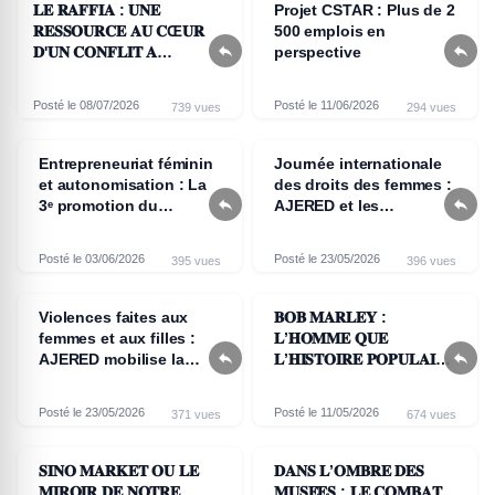
𝐋𝐄 𝐑𝐀𝐅𝐅𝐈𝐀 : 𝐔𝐍𝐄
Projet CSTAR : Plus de 2
𝐑𝐄𝐒𝐒𝐎𝐔𝐑𝐂𝐄 𝐀𝐔 𝐂Œ𝐔𝐑
500 emplois en


𝐃'𝐔𝐍 𝐂𝐎𝐍𝐅𝐋𝐈𝐓 𝐀
perspective
𝐋'𝐎𝐔𝐄𝐒𝐓 𝐂𝐀𝐌𝐄𝐑𝐎𝐔𝐍
Posté le 08/07/2026
Posté le 11/06/2026
739 vues
294 vues
Entrepreneuriat féminin
Journée internationale
et autonomisation : La
des droits des femmes :


3ᵉ promotion du
AJERED et les
programme RLAW
organisations de la
honorée à Yaoundé
société civile mobilisées
Posté le 03/06/2026
Posté le 23/05/2026
395 vues
396 vues
contre le paludisme à
Mokolo
Violences faites aux
𝐁𝐎𝐁 𝐌𝐀𝐑𝐋𝐄𝐘 :
femmes et aux filles :
𝐋’𝐇𝐎𝐌𝐌𝐄 𝐐𝐔𝐄


AJERED mobilise la
𝐋’𝐇𝐈𝐒𝐓𝐎𝐈𝐑𝐄 𝐏𝐎𝐏𝐔𝐋𝐀𝐈𝐑𝐄
communauté éducative
𝐀 𝐃𝐄́𝐅𝐎𝐑𝐌𝐄́
à Mokolo
Posté le 23/05/2026
Posté le 11/05/2026
371 vues
674 vues
𝐒𝐈𝐍𝐎 𝐌𝐀𝐑𝐊𝐄𝐓 𝐎𝐔 𝐋𝐄
𝐃𝐀𝐍𝐒 𝐋’𝐎𝐌𝐁𝐑𝐄 𝐃𝐄𝐒
𝐌𝐈𝐑𝐎𝐈𝐑 𝐃𝐄 𝐍𝐎𝐓𝐑𝐄
𝐌𝐔𝐒𝐄́𝐄𝐒 : 𝐋𝐄 𝐂𝐎𝐌𝐁𝐀𝐓