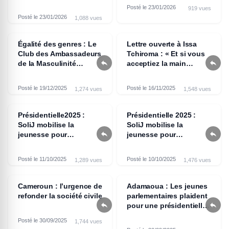
Posté le 23/01/2026
919 vues
Posté le 23/01/2026
1,088 vues
Égalité des genres : Le
Lettre ouverte à Issa
Club des Ambassadeurs
Tchiroma : « Et si vous


de la Masculinité
acceptiez la main
Positive lance
tendue de l’histoire ? »,
officiellement ses
Sara TIMB
Posté le 19/12/2025
Posté le 16/11/2025
1,274 vues
1,548 vues
activités
Présidentielle2025 :
Présidentielle 2025 :
SoliJ mobilise la
SoliJ mobilise la


jeunesse pour
jeunesse pour
transformer
transformer
durablement le prochain
durablement le prochain
Posté le 11/10/2025
Posté le 10/10/2025
1,289 vues
1,476 vues
septennat
septennat
Cameroun : l’urgence de
Adamaoua : Les jeunes
refonder la société civile
parlementaires plaident


pour une présidentielle
apaisée
Posté le 30/09/2025
1,744 vues