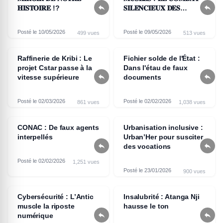


𝐇𝐈𝐒𝐓𝐎𝐈𝐑𝐄 !?
𝐒𝐈𝐋𝐄𝐍𝐂𝐈𝐄𝐔𝐗 𝐃𝐄𝐒
𝐂𝐎𝐍𝐒𝐄𝐑𝐕𝐀𝐓𝐄𝐔𝐑𝐒 𝐀𝐔
𝐂𝐀𝐌𝐄𝐑𝐎𝐔𝐍
Posté le 10/05/2026
Posté le 09/05/2026
499 vues
513 vues
Raffinerie de Kribi : Le
Fichier solde de l'État :
projet Cstar passe à la
Dans l'étau de faux


vitesse supérieure
documents
Posté le 02/03/2026
Posté le 02/02/2026
861 vues
1,038 vues
CONAC : De faux agents
Urbanisation inclusive :
interpellés
Urban’Her pour susciter


des vocations
Posté le 02/02/2026
1,251 vues
Posté le 23/01/2026
900 vues
Cybersécurité : L’Antic
Insalubrité : Atanga Nji
muscle la riposte
hausse le ton


numérique