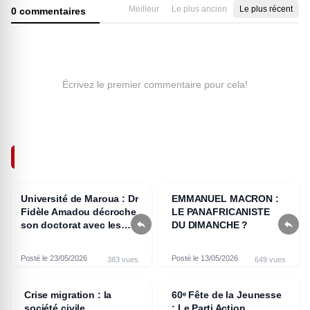
Meilleur
Le plus ancien
Le plus récent
0 commentaires
Écrivez le premier commentaire pour cela!
ARTICLES SIMILAIRES
Université de Maroua : Dr
EMMANUEL MACRON :
Fidèle Amadou décroche
LE PANAFRICANISTE


son doctorat avec les
DU DIMANCHE ?
félicitations du jury
Posté le 23/05/2026
Posté le 13/05/2026
383 vues
649 vues
Crise migration : la
60ᵉ Fête de la Jeunesse
société civile
: Le Parti Action