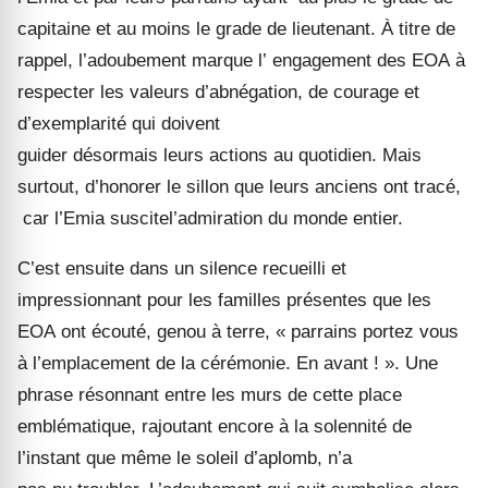
capitaine et au moins le grade de lieutenant. À titre de
rappel, l’adoubement marque
l
’
engagement
des EOA
à
respecter les valeurs d’abnégation, de courage et
d’exemplarité qui doivent
guider
désormais
leur
s
action
s
au quotidien.
Mais
surtout, d’
honorer le sillon que
leurs
anciens ont
tracé,
car l’Emia
suscite
l’admiration du monde entier
.
C’
est ensuite dans un silence recueilli et
impressionnant pour les familles présentes que
les
EOA
ont écouté, genou à terre,
« parrains portez vous
à l’emplacement de la cérémonie. En avant ! ». Une
phrase résonnant
entre les murs de cette place
emblématique, rajoutant encore à la solennité de
l’instant que même l
e soleil d’aplomb
, n’a