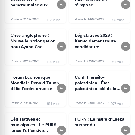


camerounaise aux
s’impose
marges d’un enjeu
progressivement dans
brûlant à l’aube du
l’espace politique
Posté le 21/02/2026
Posté le 14/02/2026
1,163 vues
939 vues
sommet Afrique - France
national
2026
Crise anglophone :
Législatives 2026 :
Nouvelle prolongation
Kamto dément toute


pour Ayaba Cho
candidature
Posté le 02/02/2026
Posté le 02/02/2026
1,109 vues
944 vues
Forum Économique
Conflit israélo-
Mondial : Donald Trump
palestinien : État


défie l’ordre onusien
palestinien, clé de la
paix selon Poutine
Posté le 23/01/2026
Posté le 23/01/2026
911 vues
1,073 vues
Législatives et
PCRN : Le maire d’Eseka
municipales : Le PURS
suspendu


lance l’offensive