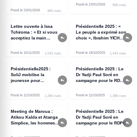
électorale
Posté le 23/01/2026
896 vues
Posté le 23/01/2026
965 vues
Lettre ouverte à Issa
Présidentielle 2025 : «
Tchiroma : « Et si vous
Le peuple a exprimé son


acceptiez la main
choix », Ibrahim YICHÉ,
tendue de l’histoire ? »,
Président du Parti
Sara TIMB
Action
Posté le 16/11/2025
Posté le 18/10/2025
1,542 vues
1,443 vues
Présidentielle2025 :
Présidentielle 2025 : Le
SoliJ mobilise la
Dr Yadji Paul Soré en


jeunesse pour
campagne pour le RDPC
transformer
dans le Mbéré
durablement le prochain
Posté le 11/10/2025
Posté le 11/10/2025
1,286 vues
1,388 vues
septennat
Meeting de Maroua :
Présidentielle 2025 : Le
Atikou Kalda et Atanga
Dr Yadji Paul Soré en


Simplice, les hommes
campagne pour le RDPC
derrière la réussite