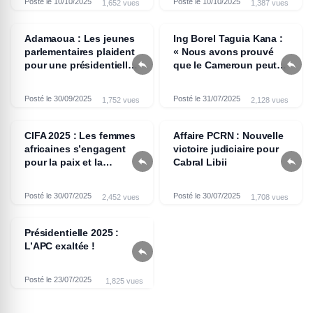
Posté le 10/10/2025
Posté le 10/10/2025
1,652 vues
1,387 vues
Adamaoua : Les jeunes
Ing Borel Taguia Kana :
parlementaires plaident
« Nous avons prouvé


pour une présidentielle
que le Cameroun peut
apaisée
compter sur ses propres
ingénieurs »
Posté le 30/09/2025
Posté le 31/07/2025
1,752 vues
2,128 vues
CIFA 2025 : Les femmes
Affaire PCRN : Nouvelle
africaines s’engagent
victoire judiciaire pour


pour la paix et la
Cabral Libii
citoyenneté
Posté le 30/07/2025
Posté le 30/07/2025
2,452 vues
1,708 vues
Présidentielle 2025 :
L’APC exaltée !

Posté le 23/07/2025
1,825 vues