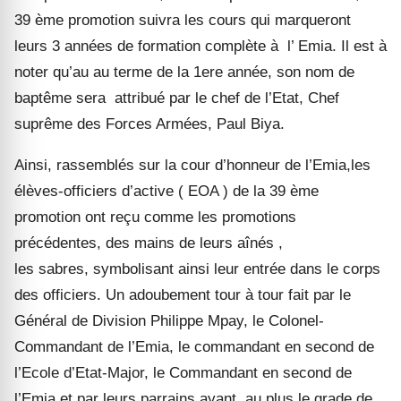
39 ème promotion suivra les cours
qui marqueront
leurs 3 années de formation complète à l’ Emia
. Il est à
noter qu’au au terme de la 1ere année, son nom de
baptême sera attribué par le chef de l’Etat, Chef
suprême des Forces Armées, Paul Biya.
Ainsi, r
assemblés sur la cour
d’honneur de l’Emia,
les
élèves-officiers
d’active ( EOA ) de la 39 ème
promotion
ont reçu
comme les promotions
précédentes, d
es mains de leurs
aînés
,
le
s
sabre
s,
symbolisant ainsi leur entrée dans le corps
des officiers.
Un adoubement tour à tour fait par
le
Général de Division Philippe Mpay,
le Colonel-
Commandant de l’Emia, le commandant en second de
l’Ecole d’Etat-Major, le Commandant en second de
l’Emia et par leurs parrains ayant au plus le grade de