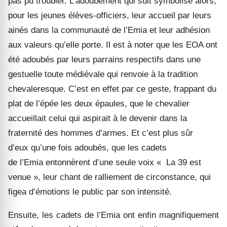
pas
pu
troubler.
L’adoubement
qui sui
t
symbolise alors,
pour les jeunes élèves-officiers, leur accueil par leurs
ainés dans la communauté
de l’Emia
et leur adhésion
aux valeurs qu’elle porte.
Il est à noter que les EOA ont
été
adoubés par leur
s
parrain
s respectifs
dans une
gestuelle toute médiévale qui renvoie à la tradition
chevaleresqu
e. C
’est en effet par ce geste, frappant du
plat de l’épée les deux épaules, que le chevalier
accueillait celui qui aspirait à le devenir dans la
fraternité des hommes d’armes. Et c’est plus sûr
d’eu
x
qu’une fois adoubés,
que
les cadets
de
l’Emia
entonnèrent d’une seule voix
« La 39 est
venue »
, leur chant
de ralliement de circonstance
, qui
figea d’émotion
s
le public par son intensité.
Ensuite, les
cadets de l’
Emia
ont enfin magnifiquement