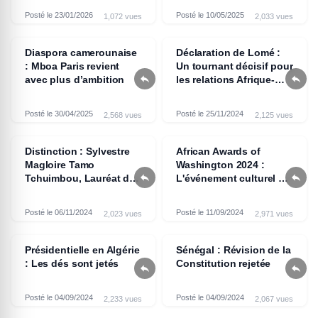
africaine à l’Élysée
Posté le 23/01/2026
Posté le 10/05/2025
1,072 vues
2,033 vues
Diaspora camerounaise
Déclaration de Lomé :
: Mboa Paris revient
Un tournant décisif pour


avec plus d’ambition
les relations Afrique-
Europe
Posté le 30/04/2025
Posté le 25/11/2024
2,568 vues
2,125 vues
Distinction : Sylvestre
African Awards of
Magloire Tamo
Washington 2024 :


Tchuimbou, Lauréat du
L'événement culturel de
Prix d'Excellence
l'année aux États-Unis
Africaine du Leadership
Posté le 06/11/2024
Posté le 11/09/2024
2,023 vues
2,971 vues
Présidentielle en Algérie
Sénégal : Révision de la
: Les dés sont jetés
Constitution rejetée


Posté le 04/09/2024
Posté le 04/09/2024
2,233 vues
2,067 vues