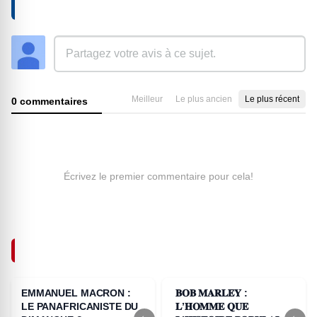
AJOUTER UN COMMENTAIRE
Meilleur
Le plus ancien
Le plus récent
0 commentaires
Écrivez le premier commentaire pour cela!
ARTICLES SIMILAIRES
EMMANUEL MACRON :
𝐁𝐎𝐁 𝐌𝐀𝐑𝐋𝐄𝐘 :
LE PANAFRICANISTE DU
𝐋’𝐇𝐎𝐌𝐌𝐄 𝐐𝐔𝐄