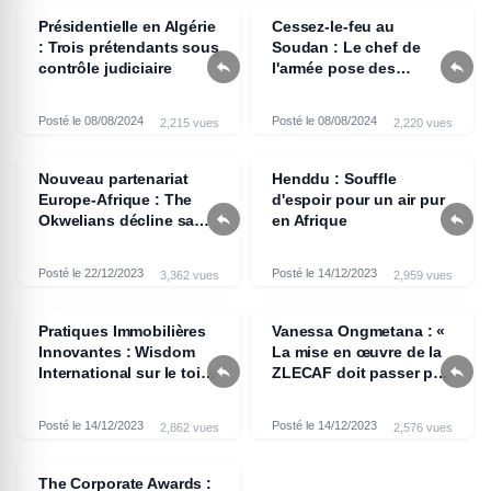
Présidentielle en Algérie
Cessez-le-feu au
: Trois prétendants sous
Soudan : Le chef de


contrôle judiciaire
l'armée pose des
conditions
Posté le 08/08/2024
Posté le 08/08/2024
2,215 vues
2,220 vues
Nouveau partenariat
Henddu : Souffle
Europe-Afrique : The
d'espoir pour un air pur


Okwelians décline sa
en Afrique
stratégie à Bruxelles
Posté le 22/12/2023
Posté le 14/12/2023
3,362 vues
2,959 vues
Pratiques Immobilières
Vanessa Ongmetana : «
Innovantes : Wisdom
La mise en œuvre de la


International sur le toit
ZLECAF doit passer par
de l’Afrique
un meilleur engagement
des Etats »
Posté le 14/12/2023
Posté le 14/12/2023
2,862 vues
2,576 vues
The Corporate Awards :