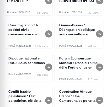


DIMANCHE ?
𝐋’𝐇𝐈𝐒𝐓𝐎𝐈𝐑𝐄 𝐏𝐎𝐏𝐔𝐋𝐀𝐈𝐑𝐄
𝐀 𝐃𝐄́𝐅𝐎𝐑𝐌𝐄́
Posté le 13/05/2026
Posté le 11/05/2026
648 vues
659 vues
Crise migration : la
Guinée-Bissau :
société civile
Décrispation politique


camerounaise aux
sous surveillance
marges d’un enjeu
brûlant à l’aube du
Posté le 21/02/2026
Posté le 02/02/2026
1,162 vues
764 vues
sommet Afrique - France
2026
Dialogue national en
Forum Économique
RDC : Sous conditions
Mondial : Donald Trump


défie l’ordre onusien
Posté le 02/02/2026
911 vues
Posté le 23/01/2026
910 vues
Conflit israélo-
Coopération Afrique-
palestinien : État
France : Une


palestinien, clé de la
Camerounaise porte la
paix selon Poutine
voix de la jeunesse